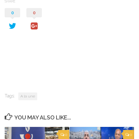
SHARE
0
0
Tags:
A la une
YOU MAY ALSO LIKE...
0
0