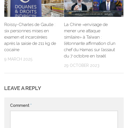
Roissy-Charles de Gaulle :
La Chine «envisage de
six personnes mises en
mener une attaque
examen et incarcérées
similaire» à Taïwan :
après la saisie de 211 kg de
l’étonnante affirmation d’un
cocaïne
chef du Hamas sur l’assaut
du 7 octobre en Israël
9 MARCH 2025
29 OCTOBER 2023
LEAVE A REPLY
Comment
*