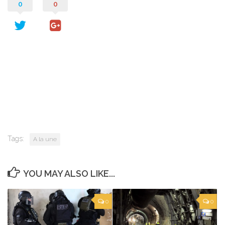
0
0
Tags:
A la une
YOU MAY ALSO LIKE...
0
0