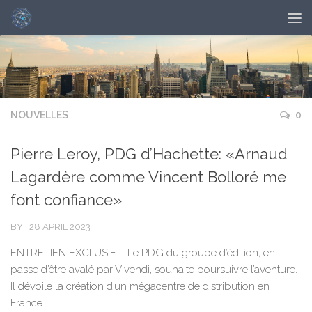
NOUVELLES
0
Pierre Leroy, PDG d’Hachette: «Arnaud
Lagardère comme Vincent Bolloré me
font confiance »
BY
·
28 APRIL 2023
ENTRETIEN EXCLUSIF – Le PDG du groupe d’édition, en
passe d’être avalé par Vivendi, souhaite poursuivre l’aventure.
Il dévoile la création d’un mégacentre de distribution en
France.