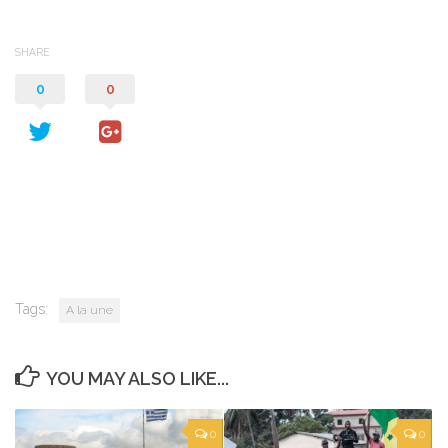
SHARE
0
0
Tags:
A la une
YOU MAY ALSO LIKE...
0
0