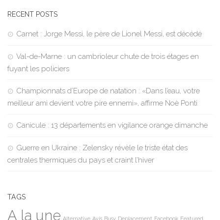
RECENT POSTS
Carnet : Jorge Messi, le père de Lionel Messi, est décédé
Val-de-Marne : un cambrioleur chute de trois étages en
fuyant les policiers
Championnats d’Europe de natation : «Dans l’eau, votre
meilleur ami devient votre pire ennemi», affirme Noè Ponti
Canicule : 13 départements en vigilance orange dimanche
Guerre en Ukraine : Zelensky révèle le triste état des
centrales thermiques du pays et craint l’hiver
TAGS
A la une
Alternative
Avis
Busy
Deplacement
Facebook
Featured