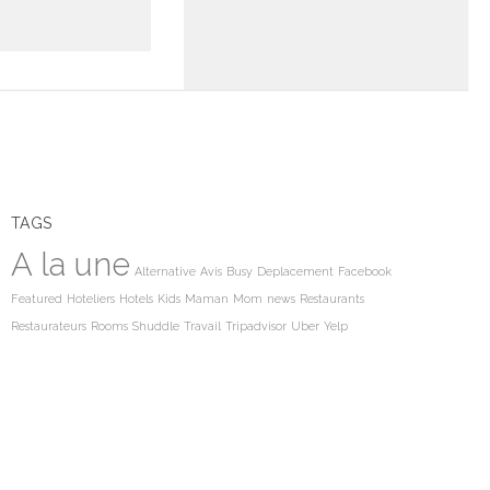
TAGS
A la une
Alternative
Avis
Busy
Deplacement
Facebook
Featured
Hoteliers
Hotels
Kids
Maman
Mom
news
Restaurants
Restaurateurs
Rooms
Shuddle
Travail
Tripadvisor
Uber
Yelp