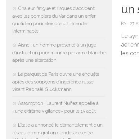
un 
Chaleur, fatigue et risques d’accident:
avec les pompiers du Var dans un enfer
quotidien pour éteindre un incendie
BY
·
27 A
interminable
Le syn
aérien
Aisne : un homme présenté à un juge
d’instruction pour meurtre par arme blanche
les con
après une altercation
Le parquet de Paris ouvre une enquête
après des soupçons d’ingérence russe
visant Raphaël Glucksmann
Assomption : Laurent Nuñez appelle à
«une extrême vigilance» pour le 15 août
L’Italie a annoncé le démantèlement d’un
réseau d’immigration clandestine entre