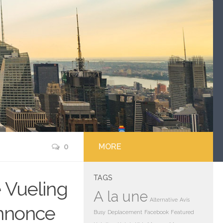
0
MORE
TAGS
e Vueling
A la une
Alternative
Avis
annonce
Busy
Deplacement
Facebook
Featured