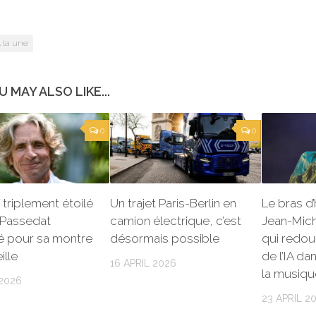
 la une
U MAY ALSO LIKE...
0
0
 triplement étoilé
Un trajet Paris-Berlin en
Le bras d
 Passedat
camion électrique, c’est
Jean-Mich
é pour sa montre
désormais possible
qui redout
ille
de l’IA d
16 APRIL 2026
la musiqu
 2026
23 APRIL 2