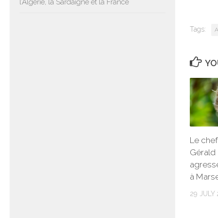
l’Algérie, la Sardaigne et la France
Tags:
A
YO
Le chef
Gérald
agress
à Marse
29 JULY