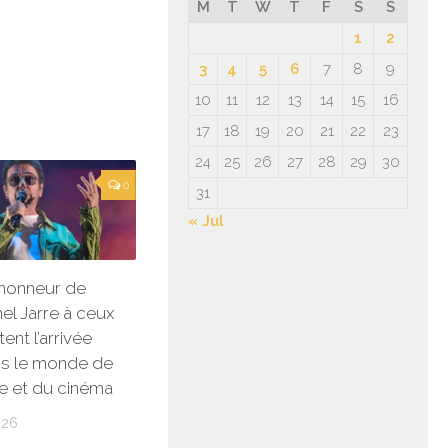
M
T
W
T
F
S
S
1
2
3
4
5
6
7
8
9
10
11
12
13
14
15
16
17
18
19
20
21
22
23
24
25
26
27
28
29
30
0
31
« Jul
’honneur de
el Jarre à ceux
ent l’arrivée
ans le monde de
e et du cinéma
026