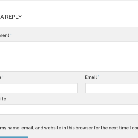
 A REPLY
ment
*
e
*
Email
*
ite
my name, email, and website in this browser for the next time I 