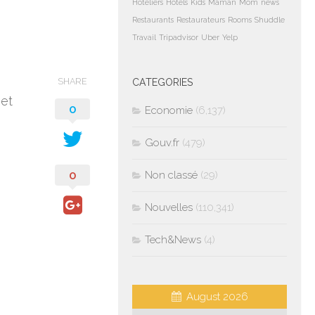
Hoteliers
Hotels
Kids
Maman
Mom
news
Restaurants
Restaurateurs
Rooms
Shuddle
Travail
Tripadvisor
Uber
Yelp
SHARE
CATEGORIES
 et
0
Economie
(6,137)
Gouv.fr
(479)
0
Non classé
(29)
Nouvelles
(110,341)
Tech&News
(4)
August 2026