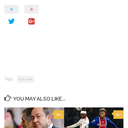
0
0
Tags:
A la une
YOU MAY ALSO LIKE...
0
0