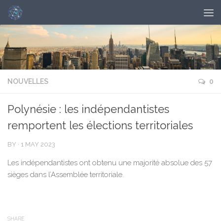
NOUVELLES
0
Polynésie : les indépendantistes
remportent les élections territoriales
BY
·
1 MAY 2023
Les indépendantistes ont obtenu une majorité absolue des 57
sièges dans l’Assemblée territoriale.
SHARE