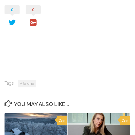
0
0
Tags:
A la une
YOU MAY ALSO LIKE...
0
0