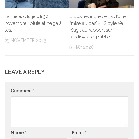
La météo du jeudi 30
«Tous les ingrédients d’une
novembre : pluie et neige à
“mise au pas”» : Sibyle Veil
l’est
réagit au rapport sur
l’audiovisuel public
29 NOVEMBER 2023
9 MAY 2026
LEAVE A REPLY
Comment
*
Name
*
Email
*