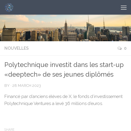
NOUVELLES
0
Polytechnique investit dans les start-up
«deeptech» de ses jeunes diplômés
BY
·
28 MARCH 2023
Financé par d’anciens élèves de X, le fonds d’investissement
Polytechnique Ventures a levé 36 millions d’euros.
SHARE