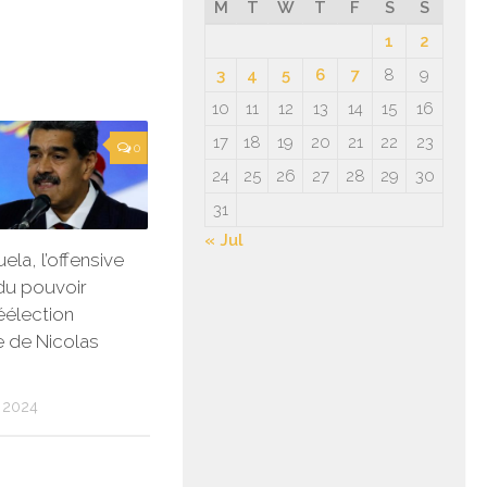
M
T
W
T
F
S
S
1
2
3
4
5
6
7
8
9
10
11
12
13
14
15
16
17
18
19
20
21
22
23
0
24
25
26
27
28
29
30
31
« Jul
la, l’offensive
 du pouvoir
éélection
 de Nicolas
 2024