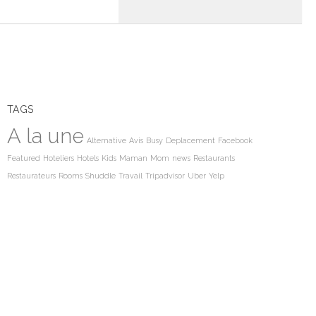
TAGS
A la une
Alternative
Avis
Busy
Deplacement
Facebook
Featured
Hoteliers
Hotels
Kids
Maman
Mom
news
Restaurants
Restaurateurs
Rooms
Shuddle
Travail
Tripadvisor
Uber
Yelp