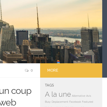
0
MORE
TAGS
d’un coup
A la une
Alternative
Avis
k web
Busy
Deplacement
Facebook
Featured