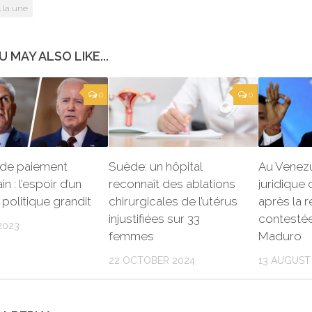
 la une
U MAY ALSO LIKE...
0
0
 de paiement
Suède: un hôpital
Au Venezue
n : l’espoir d’un
reconnaît des ablations
juridique
politique grandit
chirurgicales de l’utérus
après la r
injustifiées sur 33
contestée
2023
femmes
Maduro
22 OCTOBER 2024
13 AUGUST