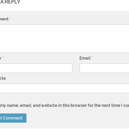
 A REPLY
ment
*
e
*
Email
*
ite
my name, email, and website in this browser for the next time I 