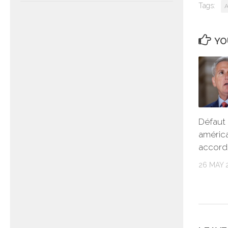
Tags:
A
YO
Défaut
américai
accord 
26 MAY 