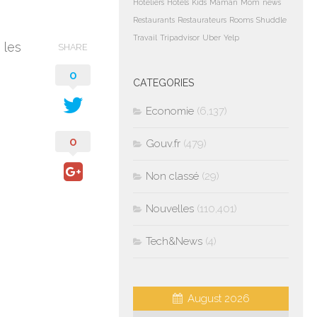
Hoteliers
Hotels
Kids
Maman
Mom
news
Restaurants
Restaurateurs
Rooms
Shuddle
Travail
Tripadvisor
Uber
Yelp
 les
SHARE
0
CATEGORIES
Economie
(6,137)
0
Gouv.fr
(479)
Non classé
(29)
Nouvelles
(110,401)
Tech&News
(4)
August 2026