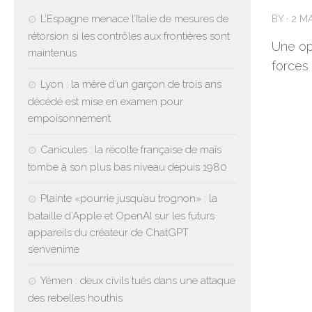
L’Espagne menace l’Italie de mesures de
BY
·
2 M
rétorsion si les contrôles aux frontières sont
Une opé
maintenus
forces
Lyon : la mère d’un garçon de trois ans
décédé est mise en examen pour
empoisonnement
Canicules : la récolte française de maïs
tombe à son plus bas niveau depuis 1980
Plainte «pourrie jusqu’au trognon» : la
bataille d’Apple et OpenAI sur les futurs
appareils du créateur de ChatGPT
s’envenime
Yémen : deux civils tués dans une attaque
des rebelles houthis