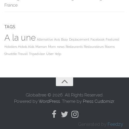
France
TAGS
A la une
Alternative
Avis
Busy
Deplacement
Facebook
Featured
Hoteliers
Hotels
Kids
Maman
Mom
news
Restaurants
Restaurateurs
Rooms
Shuddle
Travail
Tripadvisor
Uber
Yelp
Globaltree © 2026. All Rights Reserved.
Powered by
WordPress
. Theme by
Press Customizr
.
Generated by
Feedzy