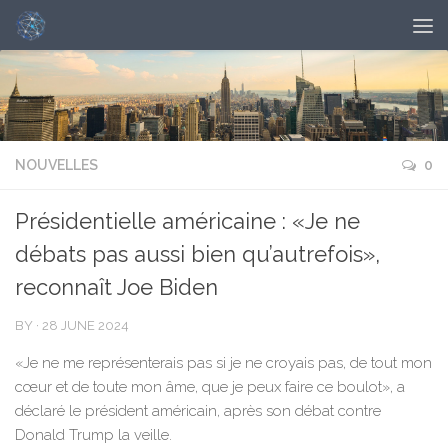
NOUVELLES
0
Présidentielle américaine : «Je ne
débats pas aussi bien qu’autrefois»,
reconnaît Joe Biden
BY
·
28 JUNE 2024
«Je ne me représenterais pas si je ne croyais pas, de tout mon
cœur et de toute mon âme, que je peux faire ce boulot», a
déclaré le président américain, après son débat contre
Donald Trump la veille.