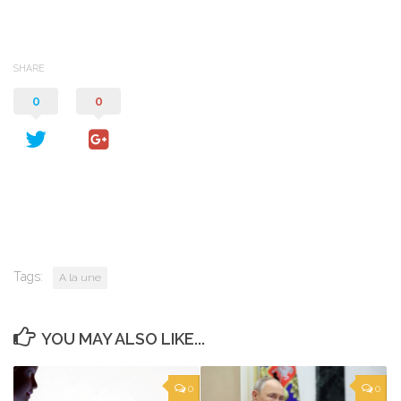
SHARE
0
0
Tags:
A la une
YOU MAY ALSO LIKE...
0
0