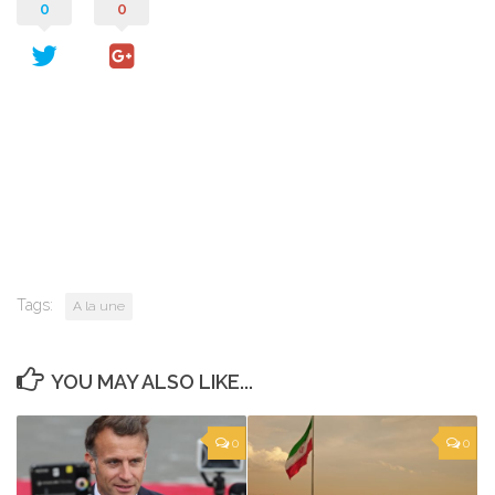
0
0
Tags:
A la une
YOU MAY ALSO LIKE...
0
0