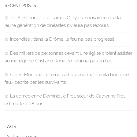
RECENT POSTS
« L’IA est si inutile » : James Gray est convaincu que la
jeune génération de cinéastes n’y aura pas recours
Incendies : dans la Drôme, le feu n’a pas progressé
Des milliers de personnes devant une église croient assister
au mariage de Cristiano Ronaldo… qui n’a pas eu lieu
Crans-Montana : une nouvelle vidéo montre «la boule de
feu» décrite par les survivants
La comédienne Dominique Frot, sœur de Catherine Frot,
est morte à 68 ans
TAGS