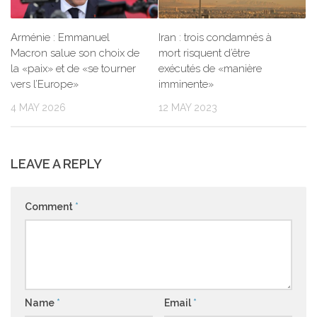
Arménie : Emmanuel
Iran : trois condamnés à
Macron salue son choix de
mort risquent d’être
la «paix» et de «se tourner
exécutés de «manière
vers l’Europe»
imminente»
4 MAY 2026
12 MAY 2023
LEAVE A REPLY
Comment
*
Name
*
Email
*