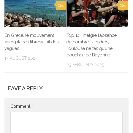
0
0
En Grèce, le mouvement
Top 14 : malgré l’absence
«des plages libres» fait des
de nombreux cadres,
vagues
Toulouse ne fait qu’une
bouchée de Bayonne
13 AUGUST 2023
23 FEBRUARY 2025
LEAVE A REPLY
Comment
*