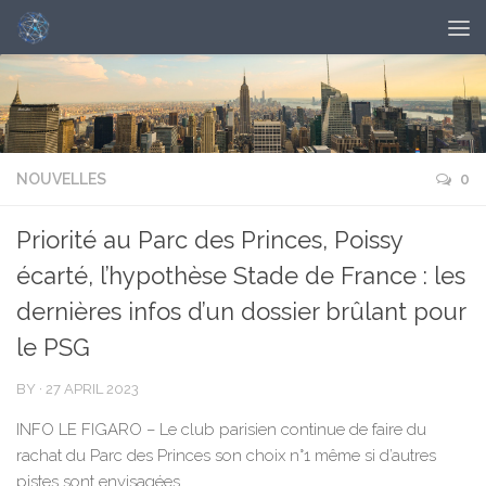
NOUVELLES
0
Priorité au Parc des Princes, Poissy
écarté, l’hypothèse Stade de France : les
dernières infos d’un dossier brûlant pour
le PSG
BY
·
27 APRIL 2023
INFO LE FIGARO – Le club parisien continue de faire du
rachat du Parc des Princes son choix n°1 même si d’autres
pistes sont envisagées.