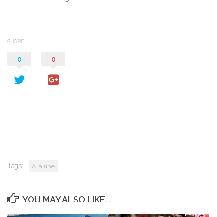
SHARE
0
0
Tags:
A la une
YOU MAY ALSO LIKE...