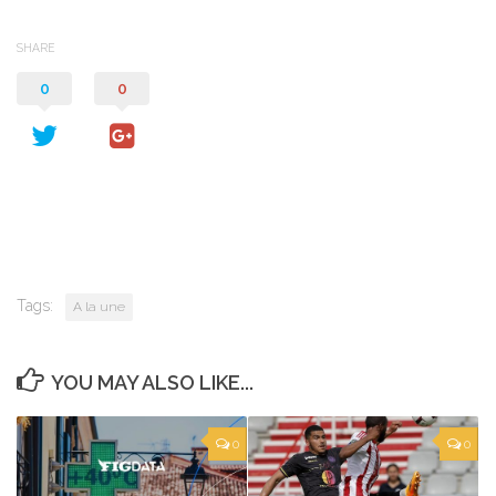
SHARE
0
0
Tags:
A la une
YOU MAY ALSO LIKE...
0
0