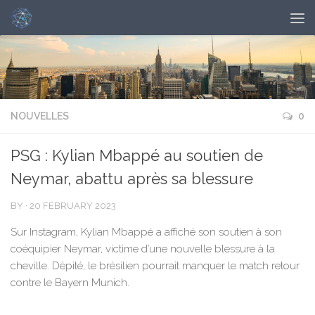
NOUVELLES
0
PSG : Kylian Mbappé au soutien de
Neymar, abattu après sa blessure
BY
·
20 FEBRUARY 2023
Sur Instagram, Kylian Mbappé a affiché son soutien à son
coéquipier Neymar, victime d’une nouvelle blessure à la
cheville. Dépité, le brésilien pourrait manquer le match retour
contre le Bayern Munich.