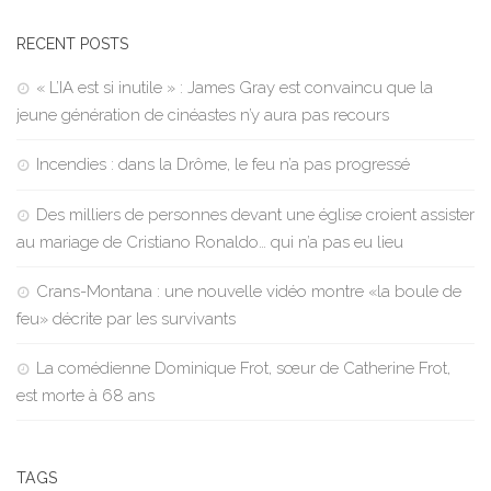
RECENT POSTS
« L’IA est si inutile » : James Gray est convaincu que la
jeune génération de cinéastes n’y aura pas recours
Incendies : dans la Drôme, le feu n’a pas progressé
Des milliers de personnes devant une église croient assister
au mariage de Cristiano Ronaldo… qui n’a pas eu lieu
Crans-Montana : une nouvelle vidéo montre «la boule de
feu» décrite par les survivants
La comédienne Dominique Frot, sœur de Catherine Frot,
est morte à 68 ans
TAGS