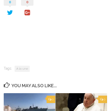
0
0
Tags:
A la une
YOU MAY ALSO LIKE...
0
0