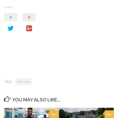
SHARE
0
0
Tags:
A la une
YOU MAY ALSO LIKE...
0
0