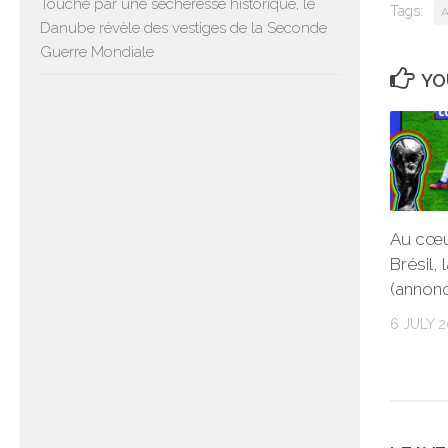
Touché par une sécheresse historique, le
Tags:
A
Danube révèle des vestiges de la Seconde
Guerre Mondiale
YO
Au cœu
Brésil, 
(annonc
6 JULY 