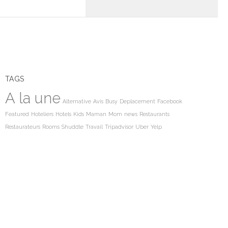
TAGS
A la une
Alternative
Avis
Busy
Deplacement
Facebook
Featured
Hoteliers
Hotels
Kids
Maman
Mom
news
Restaurants
Restaurateurs
Rooms
Shuddle
Travail
Tripadvisor
Uber
Yelp