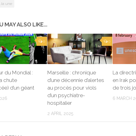
 la une
U MAY ALSO LIKE...
0
0
r du Mondial :
Marseille : chronique
La direct
la chute
d’une décennie d’alertes
en Irak po
ée) d’un géant
au procès pour viols
de trois j
d’un psychiatre-
2026
6 MARCH 2
hospitalier
2 APRIL 2025