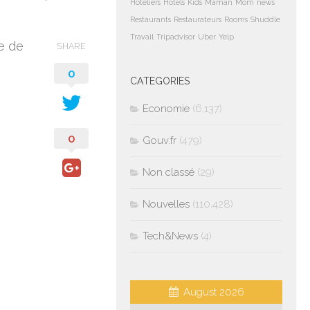
Hoteliers
Hotels
Kids
Maman
Mom
news
Restaurants
Restaurateurs
Rooms
Shuddle
Travail
Tripadvisor
Uber
Yelp
ne de
SHARE
0
CATEGORIES
Economie
(6,137)
0
Gouv.fr
(479)
Non classé
(29)
Nouvelles
(110,428)
Tech&News
(4)
August 2026