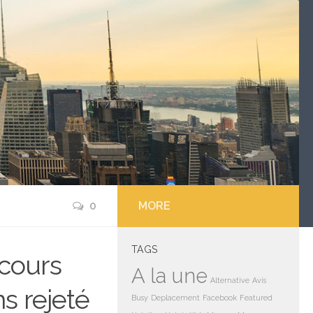
0
MORE
TAGS
ecours
A la une
Alternative
Avis
ns rejeté
Busy
Deplacement
Facebook
Featured