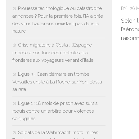
Prouesse technologique ou catastrophe
BY
·
26 
annoncée ? Pour la première fois, l’IA a créé
Selon l
des virus bactériens n’existant pas dans la
l’aérop
nature
raisonn
Crise migratoire à Ceuta : l’Espagne
impose à son tour des contrôles aux
frontières aux voyageurs venant d’Italie
Ligue 3 : Caen démarre en trombe,
Versailles chute à La Roche-sur-Yon, Bastia
se rate
Ligue 1 : 18 mois de prison avec sursis
requis contre un arbitre pour violences
conjugales
Soldats de la Wehrmacht, moto, mines…