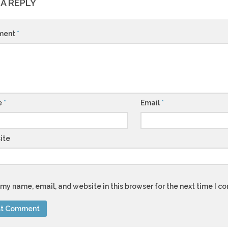
 A REPLY
ment
*
e
*
Email
*
ite
my name, email, and website in this browser for the next time I 