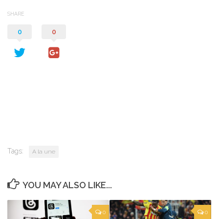
SHARE
0
0
Tags:
A la une
YOU MAY ALSO LIKE...
0
0