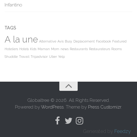
Infantino
TAGS
A la une
Alternative
Avis
Busy
Deplacement
Facebook
Featured
Hoteliers
Hotels
Kids
Maman
Mom
news
Restaurants
Restaurateurs
Rooms
Shuddle
Travail
Tripadvisor
Uber
Yelp
Globaltree © 2026. All Rights Reserved.
Powered by
WordPress
. Theme by
Press Customizr
.
Generated by
Feedzy