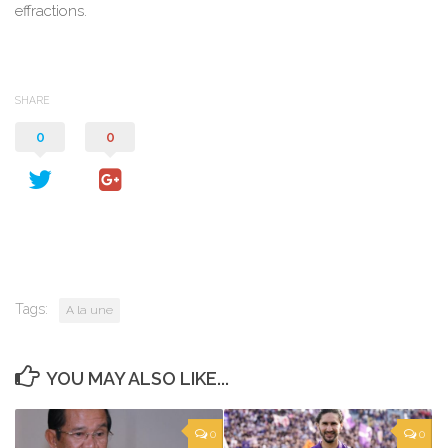
effractions.
SHARE
0
0
Tags:
A la une
YOU MAY ALSO LIKE...
0
0