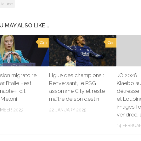
 la une
U MAY ALSO LIKE...
0
0
sion migratoire
Ligue des champions :
JO 2026 : 
r l’Italie «est
Renversant, le PSG
Klaebo au
nable», dit
assomme City et reste
détresse
 Meloni
maître de son destin
et Loubin
images fo
EMBER 2023
22 JANUARY 2025
vendredi 
14 FEBRUA