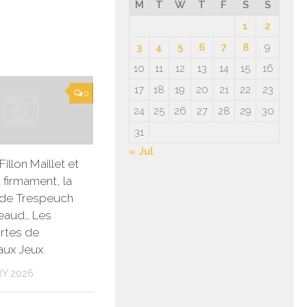
M
T
W
T
F
S
S
1
2
3
4
5
6
7
8
9
10
11
12
13
14
15
16
17
18
19
20
21
22
23
0
24
25
26
27
28
29
30
31
« Jul
Fillon Maillet et
 firmament, la
 de Trespeuch
eaud… Les
rtes de
aux Jeux
RY 2026