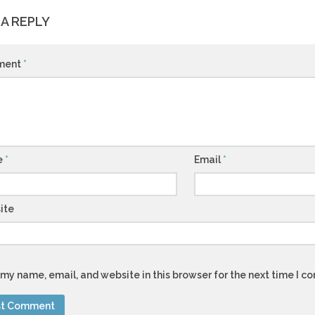
 A REPLY
ment
*
e
*
Email
*
ite
my name, email, and website in this browser for the next time I 