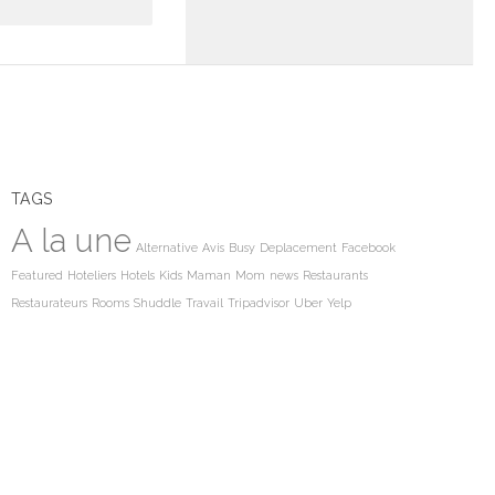
TAGS
A la une
Alternative
Avis
Busy
Deplacement
Facebook
Featured
Hoteliers
Hotels
Kids
Maman
Mom
news
Restaurants
Restaurateurs
Rooms
Shuddle
Travail
Tripadvisor
Uber
Yelp