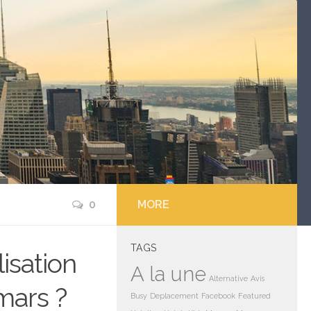
0
MORE
TAGS
isation
A la une
Alternative
Avis
 mars ?
Busy
Deplacement
Facebook
Featured