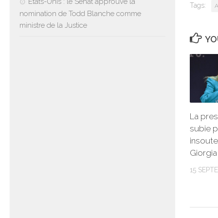
États-Unis : le Sénat approuve la
Tags:
A
nomination de Todd Blanche comme
ministre de la Justice
YO
La pres
subie pa
insoute
Giorgia
15 SEPT