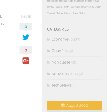
Hoteliers
Hotels
Kids
Maman
Mom
news
Restaurants
Restaurateurs
Rooms
Shuddle
Travail
Tripadvisor
Uber
Yelp
la
SHARE
ns
0
CATEGORIES
Economie
(6,137)
0
Gouv.fr
(479)
Non classé
(29)
Nouvelles
(110,451)
Tech&News
(4)
August 2026