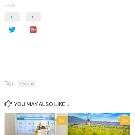
SHARE
0
0
Tags:
A la une
YOU MAY ALSO LIKE...
0
0