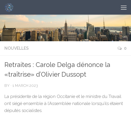
NOUVELLES
0
Retraites : Carole Delga dénonce la
«traîtrise» d’Olivier Dussopt
BY
·
1 MARCH 2023
La présidente de la région Occitanie et le ministre du Travail
ont siégé ensemble à l’Assemblée nationale lorsqu’ils étaient
députés socialistes.