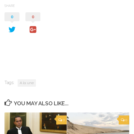
SHARE
0
0
Tags:
A la une
YOU MAY ALSO LIKE...
0
0