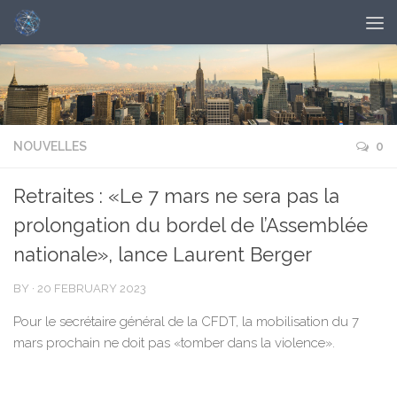
NOUVELLES
0
Retraites : «Le 7 mars ne sera pas la
prolongation du bordel de l’Assemblée
nationale», lance Laurent Berger
BY
·
20 FEBRUARY 2023
Pour le secrétaire général de la CFDT, la mobilisation du 7
mars prochain ne doit pas «tomber dans la violence».