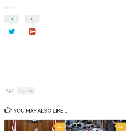
SHARE
0
0
Tags:
A la une
YOU MAY ALSO LIKE...
0
0