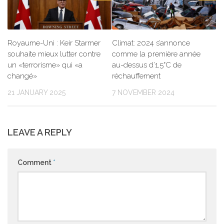
Royaume-Uni : Keir Starmer
Climat: 2024 s’annonce
souhaite mieux lutter contre
comme la première année
un «terrorisme» qui «a
au-dessus d’1,5°C de
changé»
réchauffement
21 JANUARY 2025
7 NOVEMBER 2024
LEAVE A REPLY
Comment
*