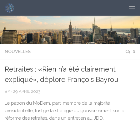
NOUVELLES
0
Retraites : «Rien n’a été clairement
expliqué», déplore François Bayrou
BY
·
29 APRIL 2023
Le patron du MoDem, parti membre de la majorité
présidentielle, fustige la stratégie du gouvernement sur la
réforme des retraites, dans un entretien au JDD.