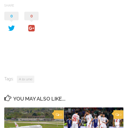
SHARE
0
0
Tags:
A la une
YOU MAY ALSO LIKE...
0
0