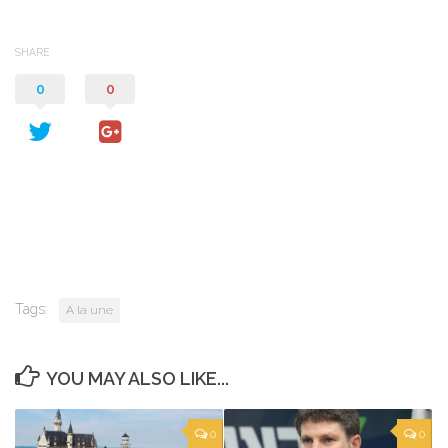
SHARE
0
0
Tags:
A la une
YOU MAY ALSO LIKE...
0
0