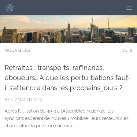
NOUVELLES
0
Retraites : transports, raffineries,
éboueurs… À quelles perturbations faut-
il s’attendre dans les prochains jours ?
BY
·
17 MARCH 2023
Après l’utilisation du 49-3 à l’Assemblée nationale, les
syndicats espèrent de nouveau mobiliser leurs secteurs clés
et accentuer la pression sur l’exécutif.