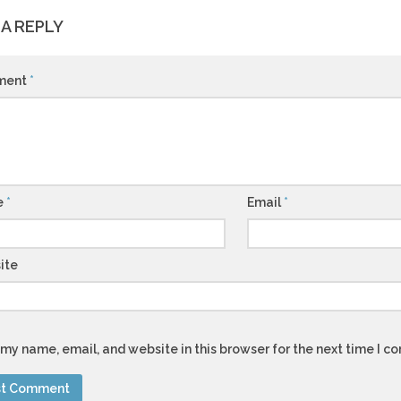
 A REPLY
ment
*
e
*
Email
*
ite
my name, email, and website in this browser for the next time I 