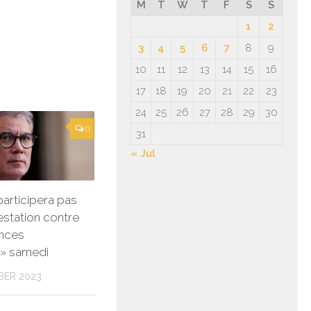
M
T
W
T
F
S
S
1
2
3
4
5
6
7
8
9
10
11
12
13
14
15
16
17
18
19
20
21
22
23
24
25
26
27
28
29
30
0
31
« Jul
participera pas
estation contre
ences
s» samedi
BER 2023