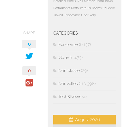
Hoteliers
Hotels
Kids
Maman
Mom
news
Restaurants
Restaurateurs
Rooms
Shuddle
Travail
Tripadvisor
Uber
Yelp
SHARE
CATEGORIES
0
Economie
(6,137)
Gouv.fr
(479)
0
Non classé
(29)
Nouvelles
(110,398)
Tech&News
(4)
August 2026