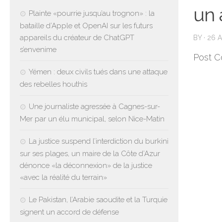
un 
Plainte «pourrie jusqu’au trognon» : la
bataille d’Apple et OpenAI sur les futurs
appareils du créateur de ChatGPT
BY
·
26 A
s’envenime
Post C
Yémen : deux civils tués dans une attaque
des rebelles houthis
Une journaliste agressée à Cagnes-sur-
Mer par un élu municipal, selon Nice-Matin
La justice suspend l’interdiction du burkini
sur ses plages, un maire de la Côte d’Azur
dénonce «la déconnexion» de la justice
«avec la réalité du terrain»
Le Pakistan, l’Arabie saoudite et la Turquie
signent un accord de défense