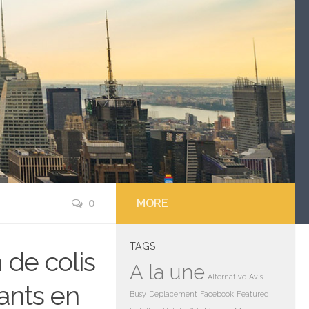
0
MORE
TAGS
 de colis
A la une
Alternative
Avis
fants en
Busy
Deplacement
Facebook
Featured