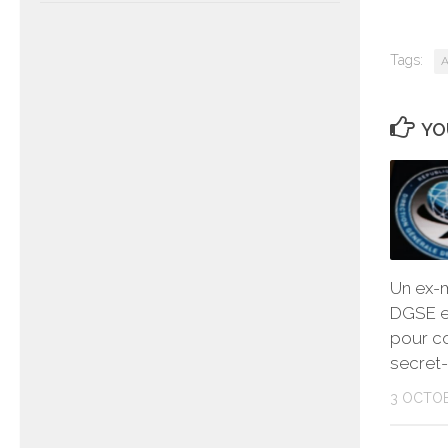
Tags:
A
YO
Un ex-mi
DGSE e
pour c
secret
3 OCTOB