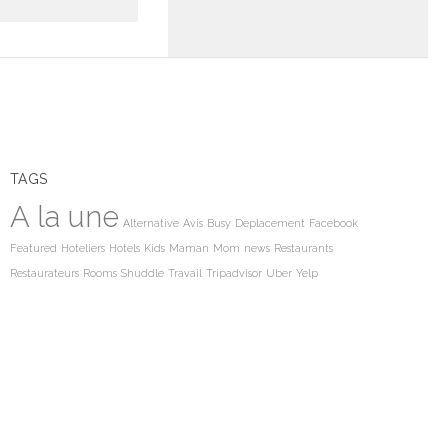
TAGS
A la une
Alternative
Avis
Busy
Deplacement
Facebook
Featured
Hoteliers
Hotels
Kids
Maman
Mom
news
Restaurants
Restaurateurs
Rooms
Shuddle
Travail
Tripadvisor
Uber
Yelp