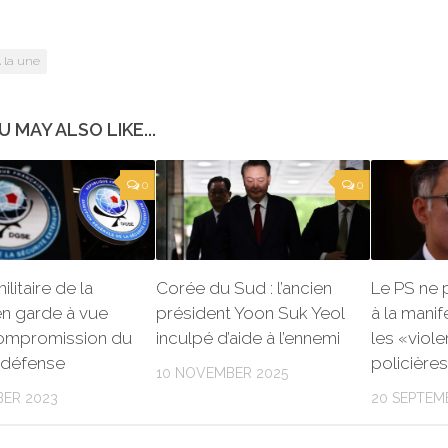
 la une
U MAY ALSO LIKE...
0
0
litaire de la
Corée du Sud : l’ancien
Le PS ne 
n garde à vue
président Yoon Suk Yeol
à la manif
ompromission du
inculpé d’aide à l’ennemi
les «viol
-défense
policière
10 NOVEMBER 2025
ER 2023
20 SEPTEM