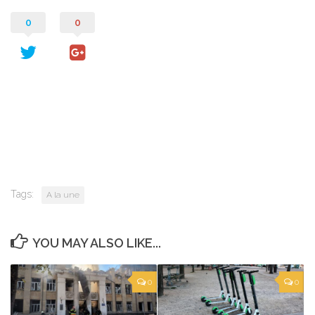
0
0
Tags:
A la une
YOU MAY ALSO LIKE...
0
0