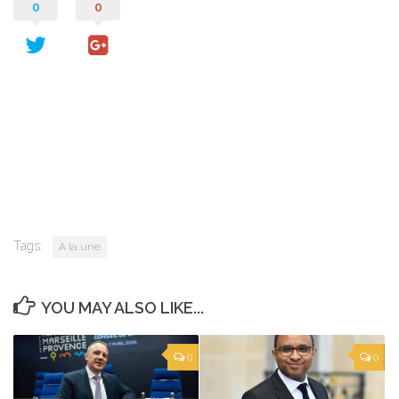
0
0
Tags:
A la une
YOU MAY ALSO LIKE...
0
0