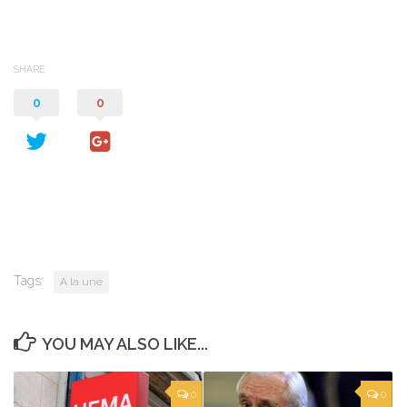
SHARE
0
0
Tags:
A la une
YOU MAY ALSO LIKE...
0
0