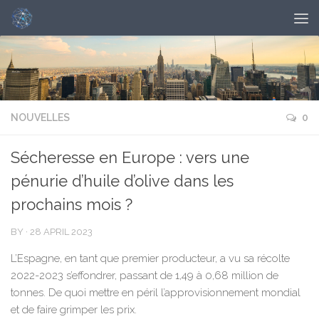
NOUVELLES
0
Sécheresse en Europe : vers une
pénurie d’huile d’olive dans les
prochains mois ?
BY
·
28 APRIL 2023
L’Espagne, en tant que premier producteur, a vu sa récolte
2022-2023 s’effondrer, passant de 1,49 à 0,68 million de
tonnes. De quoi mettre en péril l’approvisionnement mondial
et de faire grimper les prix.