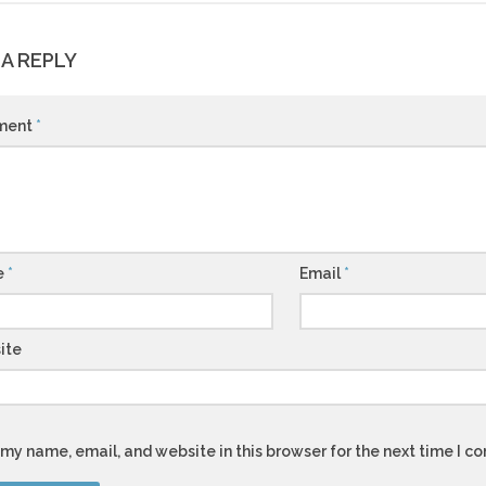
 A REPLY
ment
*
e
*
Email
*
ite
my name, email, and website in this browser for the next time I 