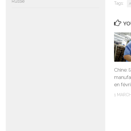
Russie
Tags:
A
YO
Chine: l
manufac
en févr
1 MARCH