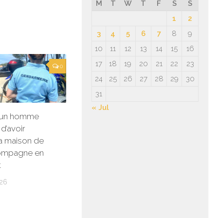
M
T
W
T
F
S
S
1
2
3
4
5
6
7
8
9
10
11
12
13
14
15
16
17
18
19
20
21
22
23
0
24
25
26
27
28
29
30
31
« Jul
: un homme
d’avoir
la maison de
ompagne en
t
26