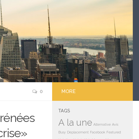
0
MORE
TAGS
yrénées
A la une
Alternative
Avis
crise»
Busy
Deplacement
Facebook
Featured