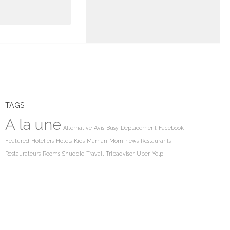
TAGS
A la une
Alternative
Avis
Busy
Deplacement
Facebook
Featured
Hoteliers
Hotels
Kids
Maman
Mom
news
Restaurants
Restaurateurs
Rooms
Shuddle
Travail
Tripadvisor
Uber
Yelp