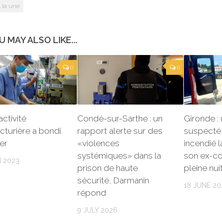
 la une
U MAY ALSO LIKE...
0
0
’activité
Condé-sur-Sarthe : un
Gironde 
turière a bondi
rapport alerte sur des
suspecté 
ier
«violences
incendié 
systémiques» dans la
son ex-c
 2023
prison de haute
pleine nui
sécurité, Darmanin
18 JUNE 20
répond
9 JULY 2026