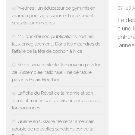
Yvelines : un éducateur de gym mis en
BY
·
28 A
examen pour agressions et harcèlement
Le dép
sexuels sur mineures
à une 
Millions d’euros, publications hostiles,
entrera
faux enregistrement… Dans les méandres de
l’année
l’affaire de la tête de cochon à Nice
Selon son architecte, le nouveau pavillon
de l’Assemblée nationale « ne dénature
pas » le Palais Bourbon
L’affiche du Réveil de la momie et son
« enfant mort », dans le viseur des autorités
londoniennes
Guerre en Ukraine : le sénat américain
adopte de nouvelles sanctions contre la