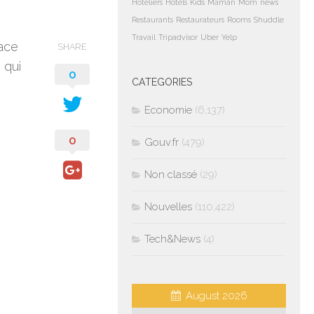
Hoteliers
Hotels
Kids
Maman
Mom
news
Restaurants
Restaurateurs
Rooms
Shuddle
Travail
Tripadvisor
Uber
Yelp
ace
SHARE
 qui
0
CATEGORIES
Economie
(6,137)
0
Gouv.fr
(479)
Non classé
(29)
Nouvelles
(110,422)
Tech&News
(4)
August 2026