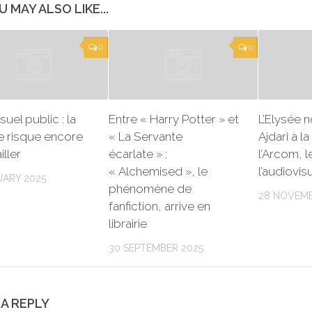
U MAY ALSO LIKE...
0
0
suel public : la
Entre « Harry Potter » et
L’Elysée 
e risque encore
« La Servante
Ajdari à l
iller
écarlate » :
l’Arcom, 
« Alchemised », le
l’audiovis
UARY 2025
phénomène de
28 NOVEMB
fanfiction, arrive en
librairie
30 SEPTEMBER 2025
 A REPLY