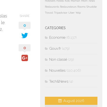
Hoteliers
Hotels
Kids
Maman
Mom
news
Restaurants
Restaurateurs
Rooms
Shuddle
Travail
Tripadvisor
Uber
Yelp
slas
SHARE
 le
0
CATEGORIES
2.
Economie
(6,137)
0
Gouv.fr
(479)
Non classé
(29)
Nouvelles
(110,406)
Tech&News
(4)
August 2026