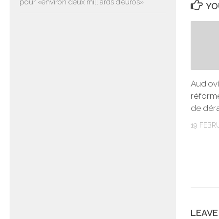
pour «environ deux milliards d’euros»
YO
Audiovi
réform
de déra
19 FEBR
LEAVE