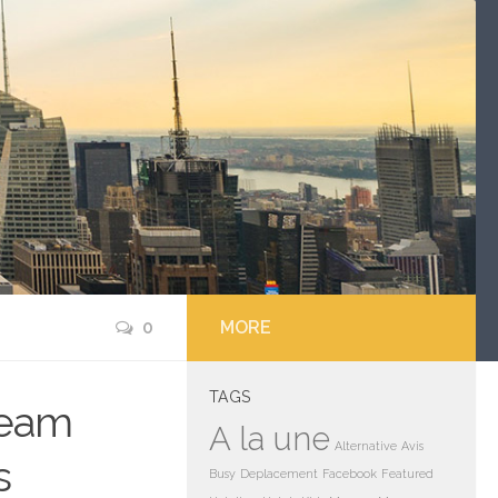
0
MORE
TAGS
team
A la une
Alternative
Avis
s
Busy
Deplacement
Facebook
Featured