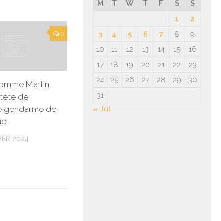
M
T
W
T
F
S
S
1
2
3
4
5
6
7
8
9
0
10
11
12
13
14
15
16
17
18
19
20
21
22
23
24
25
26
27
28
29
30
nomme Martin
31
a tête de
le gendarme de
« Jul
uel
ER 2024