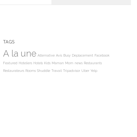
TAGS
A la une
Alternative
Avis
Busy
Deplacement
Facebook
Featured
Hoteliers
Hotels
Kids
Maman
Mom
news
Restaurants
Restaurateurs
Rooms
Shuddle
Travail
Tripadvisor
Uber
Yelp