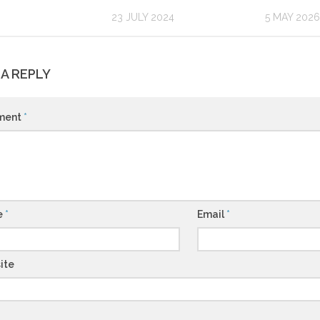
23 JULY 2024
5 MAY 2026
 A REPLY
ment
*
e
*
Email
*
ite