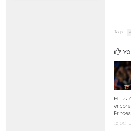
Tags:
A
YO
Bleus: 
encore 
Princes
10 OCTO