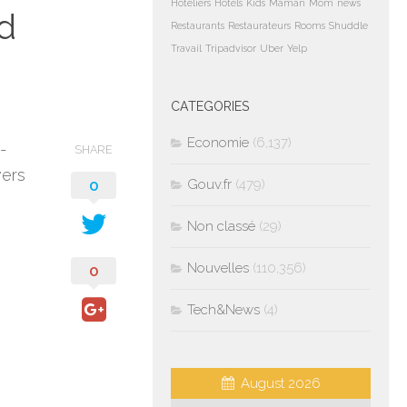
Hoteliers
Hotels
Kids
Maman
Mom
news
nd
Restaurants
Restaurateurs
Rooms
Shuddle
Travail
Tripadvisor
Uber
Yelp
CATEGORIES
Economie
(6,137)
-
SHARE
vers
0
Gouv.fr
(479)
Non classé
(29)
Nouvelles
(110,356)
0
Tech&News
(4)
August 2026