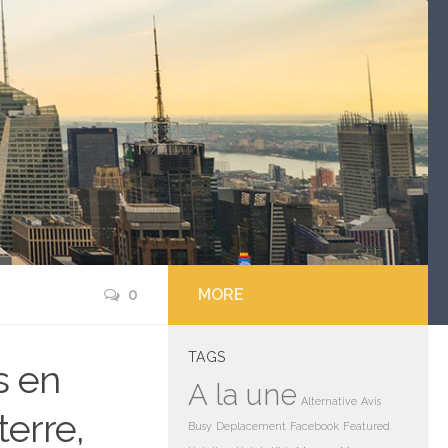
0
MORE
TAGS
s en
A la une
Alternative
Avis
erre,
Busy
Deplacement
Facebook
Featured