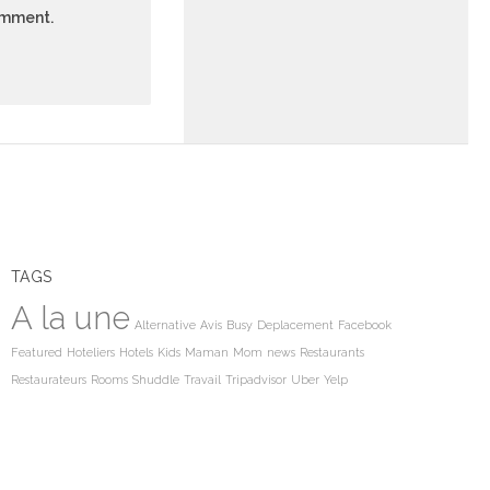
comment.
TAGS
A la une
Alternative
Avis
Busy
Deplacement
Facebook
Featured
Hoteliers
Hotels
Kids
Maman
Mom
news
Restaurants
Restaurateurs
Rooms
Shuddle
Travail
Tripadvisor
Uber
Yelp