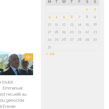
M
T
W
T
F
S
S
1
2
3
4
5
6
7
8
9
10
11
12
13
14
15
16
17
18
19
20
21
22
23
24
25
26
27
28
29
30
31
« Jul
0
l’oubli
» : Emmanuel
st recueilli au
 du génocide
à Erevan