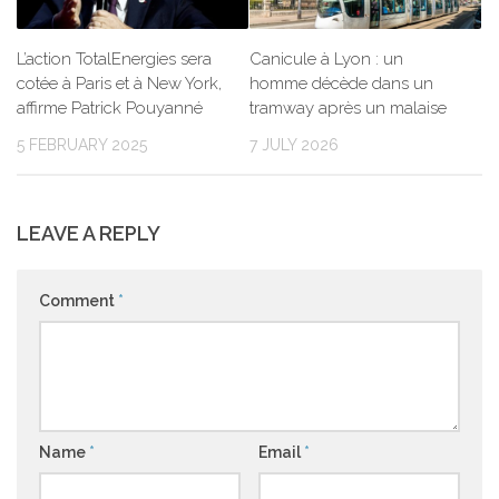
L’action TotalEnergies sera
Canicule à Lyon : un
cotée à Paris et à New York,
homme décède dans un
affirme Patrick Pouyanné
tramway après un malaise
5 FEBRUARY 2025
7 JULY 2026
LEAVE A REPLY
Comment
*
Name
*
Email
*