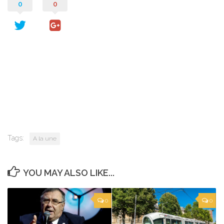
0
0
Tags:
A la une
YOU MAY ALSO LIKE...
0
0