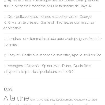
Après le cheval mécanique des JO, l’atelier Blam planche
sur un présentoir moderne pour la tapisserie de Bayeux
De « belles choses » et des « cauchemars » : George
R. R. Martin, le créateur Game of Thrones, se confie sur sa
dépression
Londres : une femme inculpée pour avoir poignardé quatre
hommes
EasyJet : Castlelake renonce à son offre, Apollo seul en lice
Avengers, L’Odyssée, Spider-Man, Dune… Quels films
« hypent » le plus les spectateurs en 2026 ?
TAGS
A la une
Alternative
Avis
Busy
Deplacement
Facebook
Featured