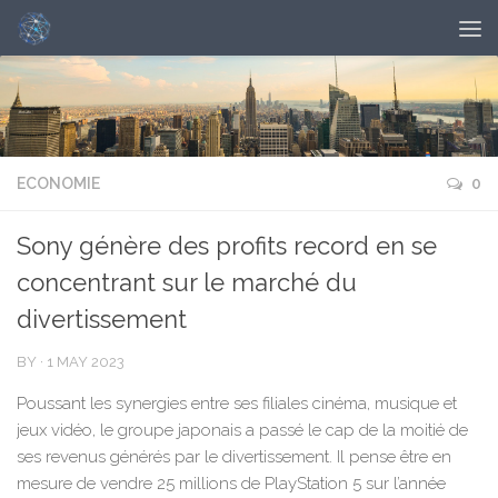
ECONOMIE
0
Sony génère des profits record en se
concentrant sur le marché du
divertissement
BY
·
1 MAY 2023
Poussant les synergies entre ses filiales cinéma, musique et
jeux vidéo, le groupe japonais a passé le cap de la moitié de
ses revenus générés par le divertissement. Il pense être en
mesure de vendre 25 millions de PlayStation 5 sur l’année