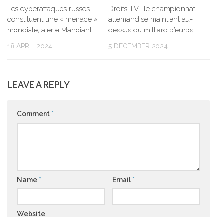
Les cyberattaques russes
Droits TV : le championnat
constituent une « menace »
allemand se maintient au-
mondiale, alerte Mandiant
dessus du milliard d’euros
18 APRIL 2024
5 DECEMBER 2024
LEAVE A REPLY
Comment
*
Name
*
Email
*
Website