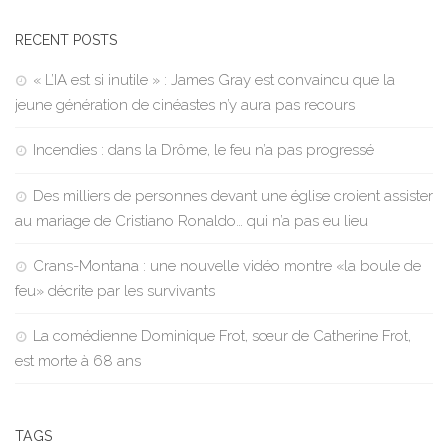
RECENT POSTS
« L’IA est si inutile » : James Gray est convaincu que la
jeune génération de cinéastes n’y aura pas recours
Incendies : dans la Drôme, le feu n’a pas progressé
Des milliers de personnes devant une église croient assister
au mariage de Cristiano Ronaldo… qui n’a pas eu lieu
Crans-Montana : une nouvelle vidéo montre «la boule de
feu» décrite par les survivants
La comédienne Dominique Frot, sœur de Catherine Frot,
est morte à 68 ans
TAGS