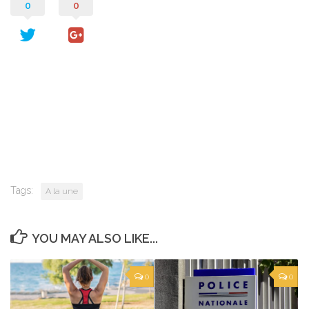
0
0
Tags:
A la une
YOU MAY ALSO LIKE...
0
0