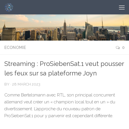
ECONOMIE
0
Streaming : ProSiebenSat.1 veut pousser
les feux sur sa plateforme Joyn
BY
·
28 MARCH 2023
Comme Bertelsmann avec RTL, son principal concurrent
allemand veut créer un « champion local tout en un » du
divertissement. L’approche du nouveau patron de
ProSiebenSat.1 pour y parvenir est cependant différente.