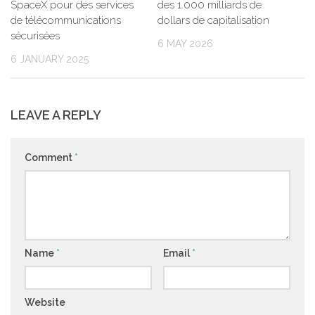
SpaceX pour des services
des 1.000 milliards de
de télécommunications
dollars de capitalisation
sécurisées
6 MAY 2026
6 JANUARY 2025
LEAVE A REPLY
Comment
*
Name
*
Email
*
Website