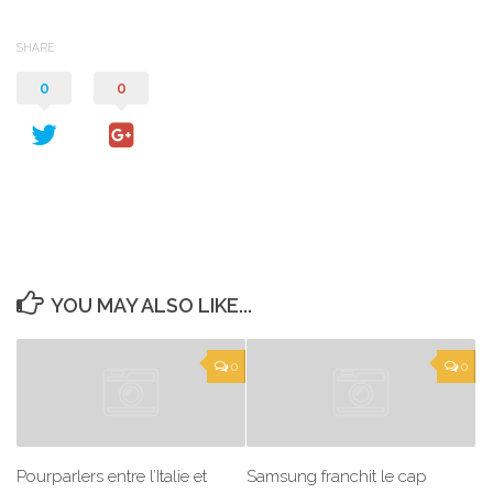
SHARE
0
0
YOU MAY ALSO LIKE...
0
0
Pourparlers entre l’Italie et
Samsung franchit le cap