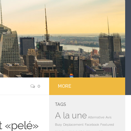
0
MORE
TAGS
A la une
Alternative
Avis
t «pelé»
Busy
Deplacement
Facebook
Featured