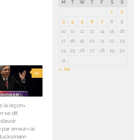
M
T
W
T
F
S
S
1
2
3
4
5
6
7
8
9
10
11
12
13
14
15
16
17
18
19
20
21
22
23
24
25
26
27
28
29
30
31
« Jul
0
s la leçon» :
 se dit
d’avoir
par erreur» le
lucksmann