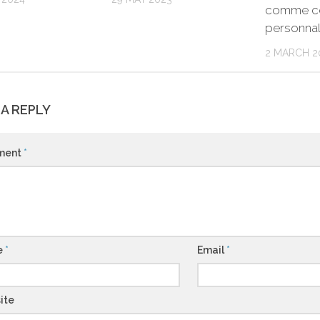
comme ce
personnal
2 MARCH 2
 A REPLY
ment
*
e
*
Email
*
ite