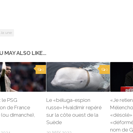
 la une
U MAY ALSO LIKE...
0
0
: le PSG
Le «béluga-espion
«Je retien
on de France
russe» Hvaldimir repéré
Mélenchon
 (ou dimanche),
sur la côte ouest de la
«désolé» 
Suède
«déformé 
nom de G
 2024
29 MAY 2023