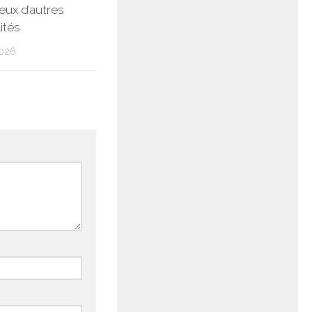
ux d’autres
ités
026