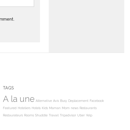
comment.
TAGS
A la une
Alternative
Avis
Busy
Deplacement
Facebook
Featured
Hoteliers
Hotels
Kids
Maman
Mom
news
Restaurants
Restaurateurs
Rooms
Shuddle
Travail
Tripadvisor
Uber
Yelp