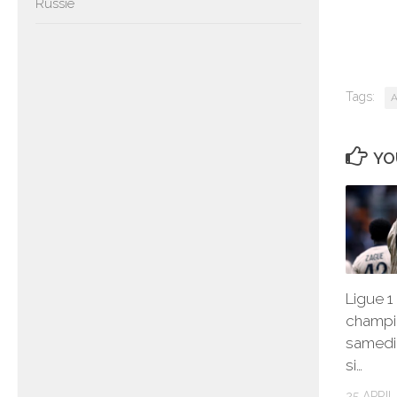
Russie
Tags:
A
YO
Ligue 1 
champi
samedi
si…
25 APRIL