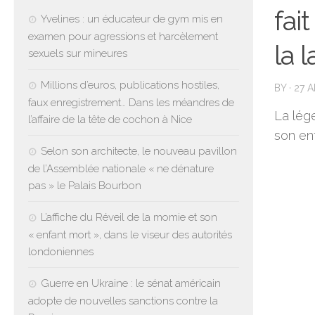
fai
Yvelines : un éducateur de gym mis en
examen pour agressions et harcèlement
la 
sexuels sur mineures
Millions d’euros, publications hostiles,
BY
·
27 A
faux enregistrement… Dans les méandres de
La lég
l’affaire de la tête de cochon à Nice
son ent
Selon son architecte, le nouveau pavillon
de l’Assemblée nationale « ne dénature
pas » le Palais Bourbon
L’affiche du Réveil de la momie et son
« enfant mort », dans le viseur des autorités
londoniennes
Guerre en Ukraine : le sénat américain
adopte de nouvelles sanctions contre la