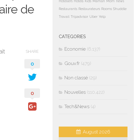
Hoteliers
Hotels
Kids
Maman
Mom
news
aire de
Restaurants
Restaurateurs
Rooms
Shuddle
Travail
Tripadvisor
Uber
Yelp
CATEGORIES
Economie
(6,137)
it
SHARE
0
Gouv.fr
(479)
Non classé
(29)
Nouvelles
(110,422)
0
Tech&News
(4)
August 2026