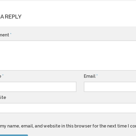
 A REPLY
ment
*
e
*
Email
*
ite
my name, email, and website in this browser for the next time I 