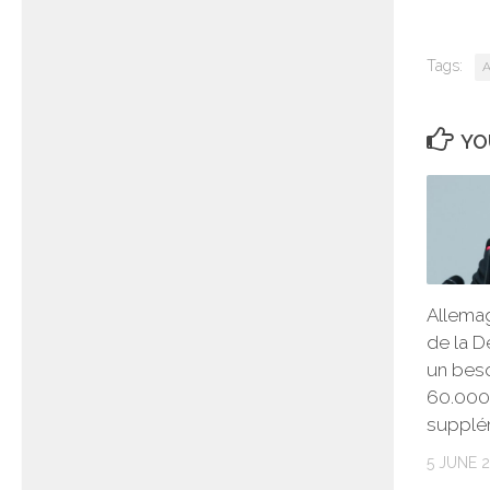
Tags:
A
YO
Allemag
de la 
un bes
60.000
supplé
5 JUNE 