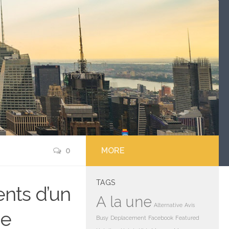
0
MORE
TAGS
nts d’un
A la une
Alternative
Avis
ne
Busy
Deplacement
Facebook
Featured