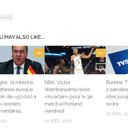
 la une
U MAY ALSO LIKE...
0
0
ne : le ministre
NBA : Victor
Burkina:
Défense évoque
Wembanyama reste
2 semaine
oin de «50.000 à
«incertain» pour le 3e
sites jusq
» soldats
match à Portland
ordre
mentaires
vendredi
29 APRIL 2
2025
24 APRIL 2026