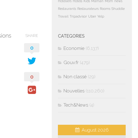
Hoteliers
Hotels
Kids
Maman
Mom
news
Restaurants
Restaurateurs
Rooms
Shuddle
Travail
Tripadvisor
Uber
Yelp
sions
SHARE
CATEGORIES
0
Economie
(6,137)
Gouv.fr
(479)
0
Non classé
(29)
Nouvelles
(110,260)
Tech&News
(4)
August 2026