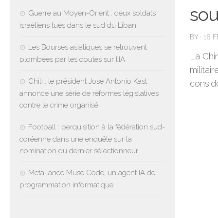
so
Guerre au Moyen-Orient : deux soldats
israéliens tués dans le sud du Liban
BY
·
16 
Les Bourses asiatiques se retrouvent
La Chi
plombées par les doutes sur l’IA
militai
Chili : le président José Antonio Kast
considè
annonce une série de réformes législatives
contre le crime organisé
Football : perquisition à la fédération sud-
coréenne dans une enquête sur la
nomination du dernier sélectionneur
Meta lance Muse Code, un agent IA de
programmation informatique