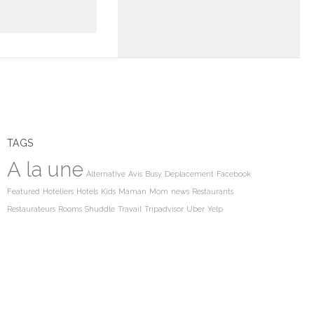
TAGS
A la une
Alternative
Avis
Busy
Deplacement
Facebook
Featured
Hoteliers
Hotels
Kids
Maman
Mom
news
Restaurants
Restaurateurs
Rooms
Shuddle
Travail
Tripadvisor
Uber
Yelp