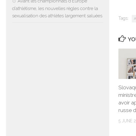
Avant les championnats d’Europe
d’athlétisme, les nouvelles règles contre la
sexualisation des athlètes largement saluées
Tags:
A
YO
Slovaqu
ministr
avoir a
russe d
5 JUNE 