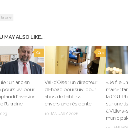
 la une
U MAY ALSO LIKE...
0
0
ie : un ancien
Val-d’Oise : un directeur
«Je file 
e poursuivi pour
d’Ehpad poursuivi pour
main» : l’
pplaudi l’invasion
abus de faiblesse
la CGT Ph
e l’Ukraine
envers une résidente
sur une l
à Villiers
2023
10 JANUARY 2026
municipal