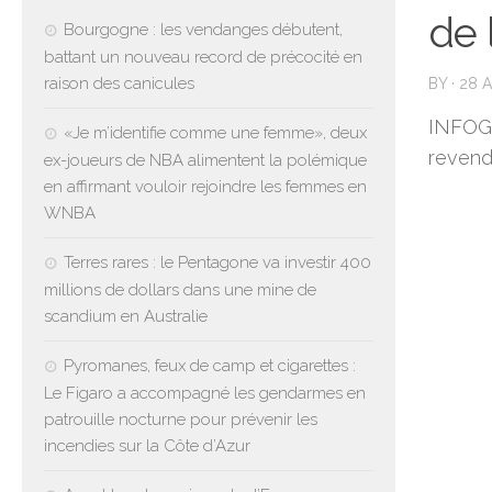
de l
Bourgogne : les vendanges débutent,
battant un nouveau record de précocité en
raison des canicules
BY
·
28 A
INFOGR
«Je m’identifie comme une femme», deux
revend
ex-joueurs de NBA alimentent la polémique
en affirmant vouloir rejoindre les femmes en
WNBA
Terres rares : le Pentagone va investir 400
millions de dollars dans une mine de
scandium en Australie
Pyromanes, feux de camp et cigarettes :
Le Figaro a accompagné les gendarmes en
patrouille nocturne pour prévenir les
incendies sur la Côte d’Azur