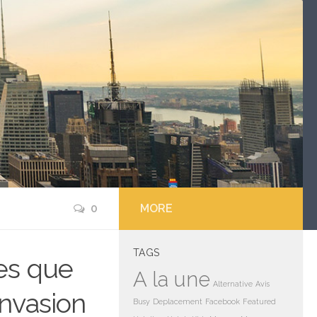
0
MORE
TAGS
es que
A la une
Alternative
Avis
’invasion
Busy
Deplacement
Facebook
Featured