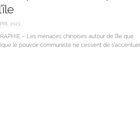
’île
PRIL 2023
APHIE – Les menaces chinoises autour de l’île que
ique le pouvoir communiste ne cessent de s’accentuer