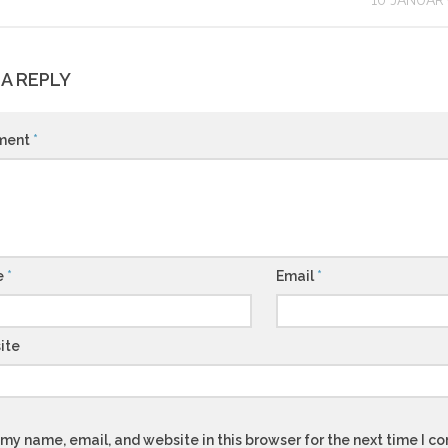
10 JANUAR
 A REPLY
ment
*
e
*
Email
*
ite
my name, email, and website in this browser for the next time I 