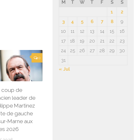
M
T
W
T
F
S
S
1
2
3
4
5
6
7
8
9
10
11
12
13
14
15
16
17
18
19
20
21
22
23
24
25
26
27
28
29
30
0
31
« Jul
un coup de
ancien leader de
ilippe Martinez
iste de gauche
-sur-Marne aux
es 2026