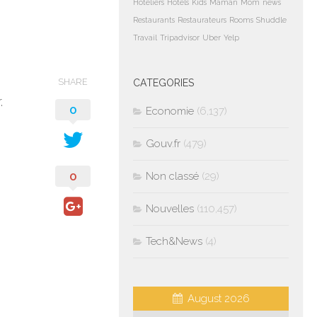
Hoteliers
Hotels
Kids
Maman
Mom
news
Restaurants
Restaurateurs
Rooms
Shuddle
Travail
Tripadvisor
Uber
Yelp
SHARE
CATEGORIES
.
0
Economie
(6,137)
Gouv.fr
(479)
0
Non classé
(29)
Nouvelles
(110,457)
Tech&News
(4)
August 2026