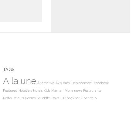
TAGS
A la une
Alternative
Avis
Busy
Deplacement
Facebook
Featured
Hoteliers
Hotels
Kids
Maman
Mom
news
Restaurants
Restaurateurs
Rooms
Shuddle
Travail
Tripadvisor
Uber
Yelp