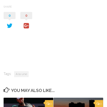
SHARE
0
0
Tags:
A la une
YOU MAY ALSO LIKE...
0
0