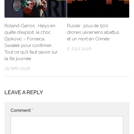
Roland-Garros : Halys en
Russie : plus de 500
quête d’exploit, le choc
drones ukrainiens abattus
Djokovic – Fonseca,
et un mort en Crimée
Swiatek pour confirmer…
6 JULY 2026
Tout ce qu’il faut savoir sur
la 6e journée
29 MAY 2026
LEAVE A REPLY
Comment
*