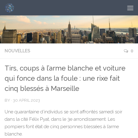
NOUVELLES
0
Tirs, coups à l’arme blanche et voiture
qui fonce dans la foule : une rixe fait
cinq blessés à Marseille
BY
·
30 APRIL 2023
Une quarantaine d’individus se sont affrontés samedi soir
dans la cité Félix Pyat, dans le 3e arrondissement. Les
pompiers font état de cinq personnes blessées à l’arme
blanche.