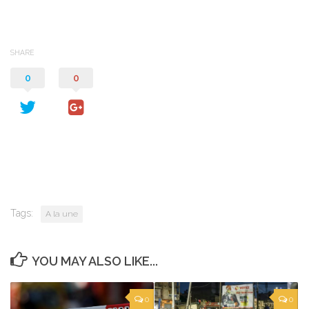
SHARE
0
0
Tags:
A la une
YOU MAY ALSO LIKE...
0
0