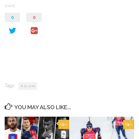
SHARE
0
0
Tags:
A la une
YOU MAY ALSO LIKE...
0
0