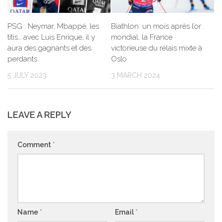
PSG : Neymar, Mbappé, les
Biathlon: un mois après l’or
titis… avec Luis Enrique, il y
mondial, la France
aura des gagnants et des
victorieuse du relais mixte à
perdants
Oslo
5 JULY 2023
3 MARCH 2024
LEAVE A REPLY
Comment
*
Name
*
Email
*