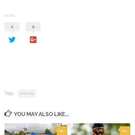
SHARE
0
0
Tags:
A la une
YOU MAY ALSO LIKE...
0
0