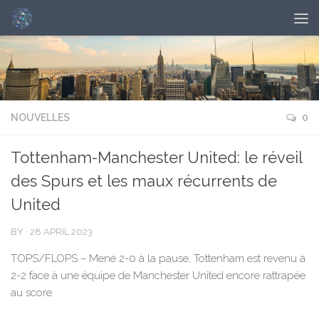
NOUVELLES
0
Tottenham-Manchester United: le réveil
des Spurs et les maux récurrents de
United
BY
·
28 APRIL 2023
TOPS/FLOPS – Mené 2-0 à la pause, Tottenham est revenu à
2-2 face à une équipe de Manchester United encore rattrapée
au score.