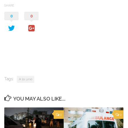
SHARE
0
0
Tags:
A la une
YOU MAY ALSO LIKE...
0
0