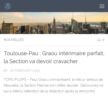
NOUVELLES
0
Toulouse-Pau : Graou intérimaire parfait,
la Section va devoir cravacher
BY
·
26 FEBRUARY 2023
TOPS/FLOPS – Paul Graou omniprésent, le retour sérieux de
Mauvaka, la Section Paloise loin d’être sauvée… Découvrez ce
qui a retenu l’attention de la rédaction après la rencontre.