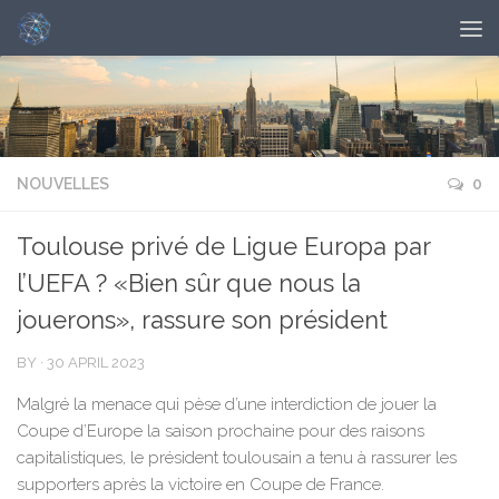
NOUVELLES
0
Toulouse privé de Ligue Europa par
l’UEFA ? «Bien sûr que nous la
jouerons», rassure son président
BY
·
30 APRIL 2023
Malgré la menace qui pèse d’une interdiction de jouer la
Coupe d’Europe la saison prochaine pour des raisons
capitalistiques, le président toulousain a tenu à rassurer les
supporters après la victoire en Coupe de France.