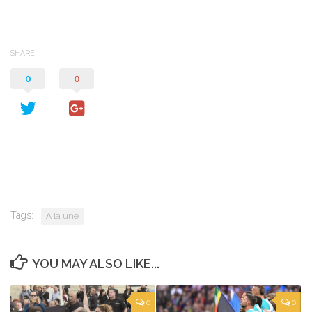
SHARE
0
0
Tags:
A la une
YOU MAY ALSO LIKE...
0
0