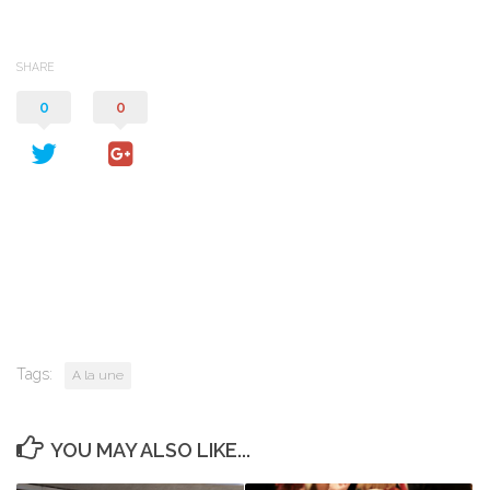
SHARE
0
0
Tags:
A la une
YOU MAY ALSO LIKE...