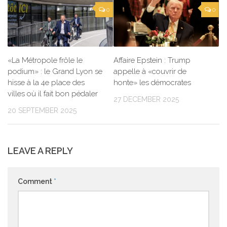
0
0
«La Métropole frôle le
Affaire Epstein : Trump
podium» : le Grand Lyon se
appelle à «couvrir de
hisse à la 4e place des
honte» les démocrates
villes où il fait bon pédaler
27 DECEMBER 2025
20 SEPTEMBER 2025
LEAVE A REPLY
Comment
*