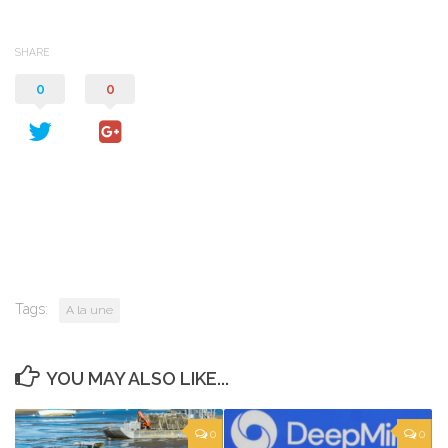
SHARE
0
0
Tags:
A la une
YOU MAY ALSO LIKE...
0
0