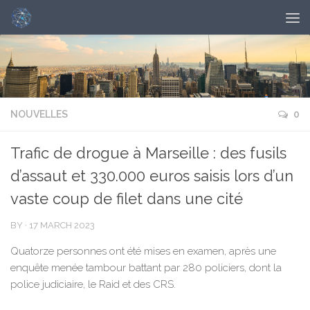
NOUVELLES
0
Trafic de drogue à Marseille : des fusils
d’assaut et 330.000 euros saisis lors d’un
vaste coup de filet dans une cité
BY
·
17 MARCH 2023
Quatorze personnes ont été mises en examen, après une
enquête menée tambour battant par 280 policiers, dont la
police judiciaire, le Raid et des CRS.