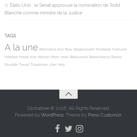
États-Unis : le Sénat approuve la nomination de Todd
Blanche comme ministre de la Justice
TAGS
A la une
Alternative
Avis
Busy
Deplacement
Facebook
Featured
Hoteliers
Hotels
Kids
Maman
Mom
news
Restaurants
Restaurateurs
Rooms
Shuddle
Travail
Tripadvisor
Uber
Yelp
Globaltree © 2026. All Rights Reserved.
Powered by
WordPress
. Theme by
Press Customizr
.