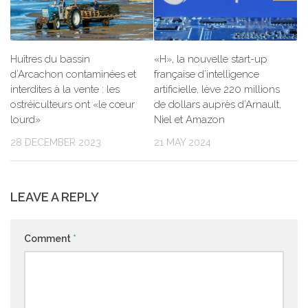
Huîtres du bassin
«H», la nouvelle start-up
d’Arcachon contaminées et
française d’intelligence
interdites à la vente : les
artificielle, lève 220 millions
ostréiculteurs ont «le cœur
de dollars auprès d’Arnault,
lourd»
Niel et Amazon
28 DECEMBER 2023
21 MAY 2024
LEAVE A REPLY
Comment
*