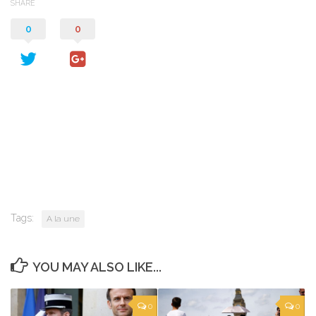
SHARE
0
0
Tags:
A la une
YOU MAY ALSO LIKE...
0
0