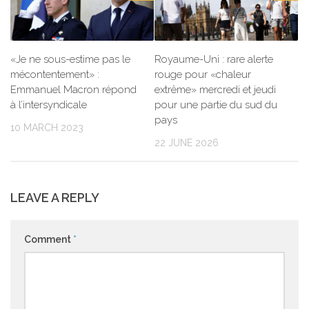
«Je ne sous-estime pas le
Royaume-Uni : rare alerte
mécontentement» :
rouge pour «chaleur
Emmanuel Macron répond
extrême» mercredi et jeudi
à l’intersyndicale
pour une partie du sud du
pays
10 MARCH 2023
22 JUNE 2026
LEAVE A REPLY
Comment
*