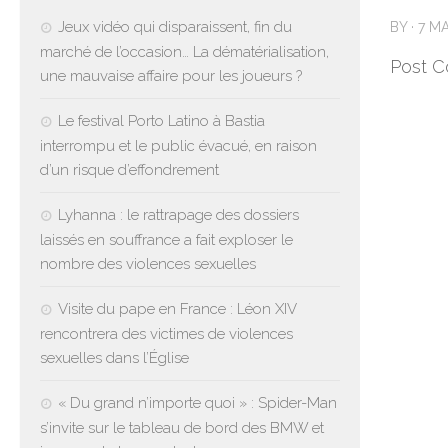
Jeux vidéo qui disparaissent, fin du
BY
·
7 M
marché de l’occasion… La dématérialisation,
Post C
une mauvaise affaire pour les joueurs ?
Le festival Porto Latino à Bastia
interrompu et le public évacué, en raison
d’un risque d’effondrement
Lyhanna : le rattrapage des dossiers
laissés en souffrance a fait exploser le
nombre des violences sexuelles
Visite du pape en France : Léon XIV
rencontrera des victimes de violences
sexuelles dans l’Église
« Du grand n’importe quoi » : Spider-Man
s’invite sur le tableau de bord des BMW et