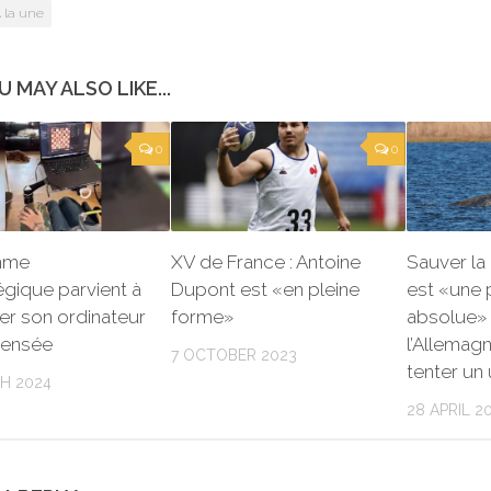
 la une
U MAY ALSO LIKE...
0
0
mme
XV de France : Antoine
Sauver la
égique parvient à
Dupont est «en pleine
est «une p
er son ordinateur
forme»
absolue»
pensée
l’Allemagn
7 OCTOBER 2023
tenter un
H 2024
28 APRIL 2