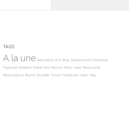
TAGS
A la une
Alternative
Avis
Busy
Deplacement
Facebook
Featured
Hoteliers
Hotels
Kids
Maman
Mom
news
Restaurants
Restaurateurs
Rooms
Shuddle
Travail
Tripadvisor
Uber
Yelp