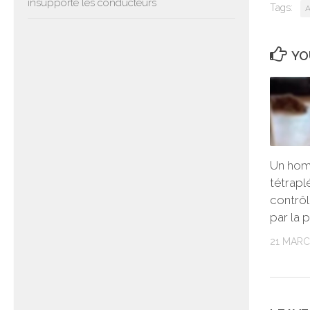
insupporte les conducteurs
Tags:
A
YO
Un ho
tétrapl
contrôl
par la 
21 MARC