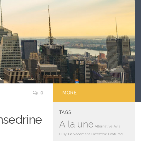
0
MORE
TAGS
nsedrine
A la une
Alternative
Avis
Busy
Deplacement
Facebook
Featured