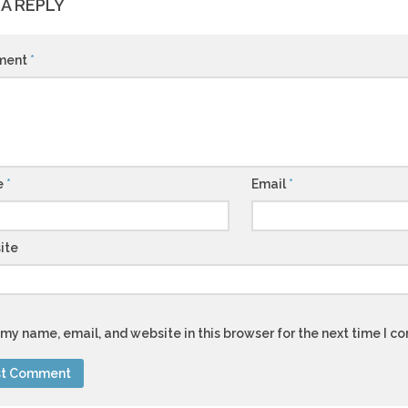
 A REPLY
ment
*
e
*
Email
*
ite
my name, email, and website in this browser for the next time I 