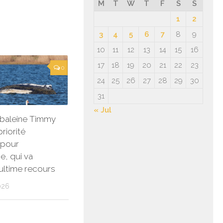
M
T
W
T
F
S
S
1
2
3
4
5
6
7
8
9
10
11
12
13
14
15
16
17
18
19
20
21
22
23
0
24
25
26
27
28
29
30
31
« Jul
 baleine Timmy
riorité
 pour
e, qui va
 ultime recours
026