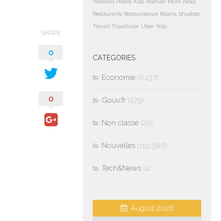
Hoteliers
Hotels
Kids
Maman
Mom
news
Restaurants
Restaurateurs
Rooms
Shuddle
Travail
Tripadvisor
Uber
Yelp
SHARE
0
CATEGORIES
Economie
(6,137)
0
Gouv.fr
(479)
Non classé
(29)
Nouvelles
(110,386)
Tech&News
(4)
August 2026