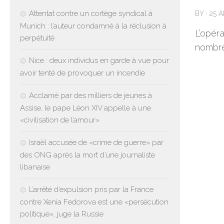
Attentat contre un cortège syndical à
BY
·
25 A
Munich : l’auteur condamné à la réclusion à
L’opér
perpétuité
nombre
Nice : deux individus en garde à vue pour
avoir tenté de provoquer un incendie
Acclamé par des milliers de jeunes à
Assise, le pape Léon XIV appelle à une
«civilisation de l’amour»
Israël accusée de «crime de guerre» par
des ONG après la mort d’une journaliste
libanaise
L’arrêté d’expulsion pris par la France
contre Xenia Fedorova est une «persécution
politique», juge la Russie