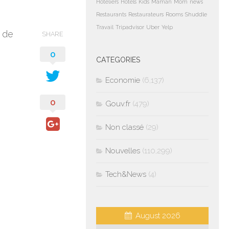
Hoteliers
Hotels
Kids
Maman
Mom
news
Restaurants
Restaurateurs
Rooms
Shuddle
Travail
Tripadvisor
Uber
Yelp
é de
SHARE
0
CATEGORIES
Economie
(6,137)
0
Gouv.fr
(479)
Non classé
(29)
Nouvelles
(110,299)
Tech&News
(4)
August 2026