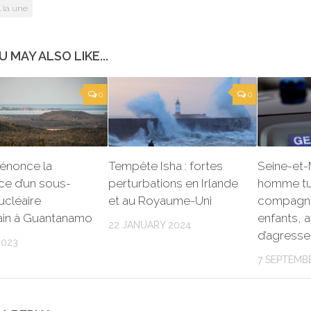
 la une
U MAY ALSO LIKE...
0
0
énonce la
Tempête Isha : fortes
Seine-et-
ce d’un sous-
perturbations en Irlande
homme tu
ucléaire
et au Royaume-Uni
compagne
ain à Guantanamo
enfants, 
22 JANUARY 2024
d’agresse
2023
7 SEPTEMB