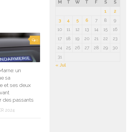
M
T
W
T
F
S
S
1
2
3
4
5
6
7
8
9
10
11
12
13
14
15
16
17
18
19
20
21
22
23
0
24
25
26
27
28
29
30
31
« Jul
Marne: un
e sa
 et ses deux
avant
r des passants
ER 2024