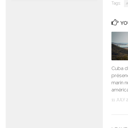
Tags:
A
YO
Cuba d
présen
marin n
améric
11 JULY 