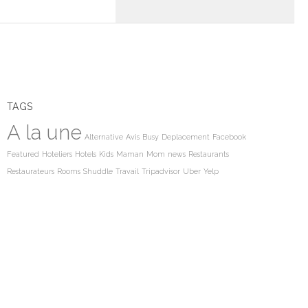
TAGS
A la une
Alternative
Avis
Busy
Deplacement
Facebook
Featured
Hoteliers
Hotels
Kids
Maman
Mom
news
Restaurants
Restaurateurs
Rooms
Shuddle
Travail
Tripadvisor
Uber
Yelp