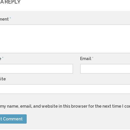
 A REPLY
ment
*
e
*
Email
*
ite
my name, email, and website in this browser for the next time I 