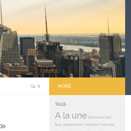
0
MORE
TAGS
A la une
Alternative
Avis
e»
Busy
Deplacement
Facebook
Featured