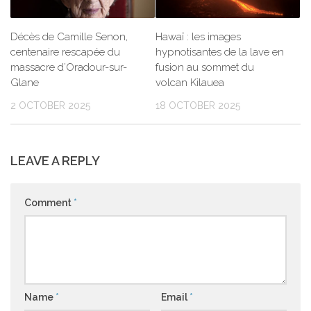
Décès de Camille Senon,
Hawaï : les images
centenaire rescapée du
hypnotisantes de la lave en
massacre d’Oradour-sur-
fusion au sommet du
Glane
volcan Kilauea
2 OCTOBER 2025
18 OCTOBER 2025
LEAVE A REPLY
Comment
*
Name
*
Email
*