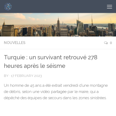
NOUVELLES
0
Turquie : un survivant retrouvé 278
heures après le séisme
BY
·
17 FEBRUARY 2023
Un homme de 45 ans a été extrait vendredi d’une montagne
de débris, selon une vidéo partagée par le maire, qui a
dépêché des équipes de secours dans les zones sinistrées.