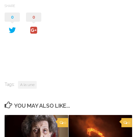
SHARE
0
0
Tags:
A la une
YOU MAY ALSO LIKE...
0
0