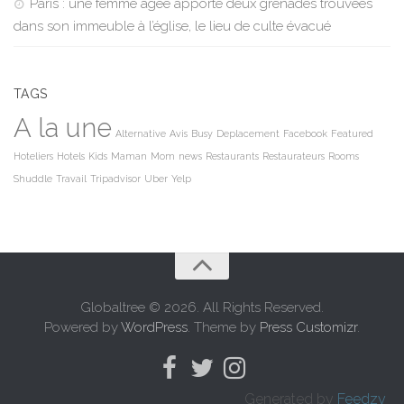
Paris : une femme âgée apporte deux grenades trouvées
dans son immeuble à l’église, le lieu de culte évacué
TAGS
A la une
Alternative
Avis
Busy
Deplacement
Facebook
Featured
Hoteliers
Hotels
Kids
Maman
Mom
news
Restaurants
Restaurateurs
Rooms
Shuddle
Travail
Tripadvisor
Uber
Yelp
Globaltree © 2026. All Rights Reserved.
Powered by
WordPress
. Theme by
Press Customizr
.
Generated by
Feedzy