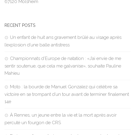
67120 Molsheim
RECENT POSTS
Un enfant de huit ans gravement brûlé au visage après
l’explosion d’une balle antistress
Championnats d’Europe de natation : «J’ai envie de me
sentir soutenue, que cela me galvanise», souhaite Pauline
Mahieu
Moto : la bourde de Manuel Gonzalez qui célèbre sa
victoire en se trompant d’un tour avant de terminer finalement
14e
À Rennes, un jeune entre la vie et la mort après avoir
percuté un fourgon de CRS