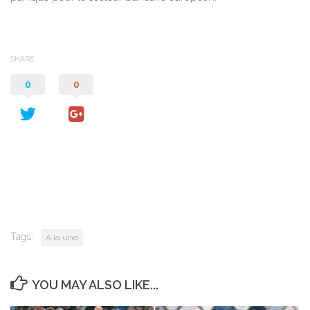
SHARE
0
0
Tags:
A la une
YOU MAY ALSO LIKE...