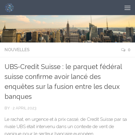
NOUVELLES
0
UBS-Credit Suisse : le parquet fédéral
suisse confirme avoir lancé des
enquêtes sur la fusion entre les deux
banques
BY
·
2 APRIL 2023
Le rachat, en urgence et à prix cassé, de Credit Suisse par sa
rivale UBS était intervenu dans un contexte de vent de
panique pour le secteur bancaire européen.